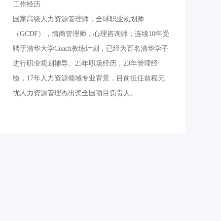
工作经历
工作经历
国家高级人力资源管理师，全球职业规划师
国家高级人力资
（GCDF），情商管理师，心理咨询师；连续10年受
（GCDF），情
聘于清华大学Coach教练计划，已经为百名清华学子
聘于清华大学Co
进行职业规划辅导。25年职场经历，23年管理经
进行职业规划辅
验，17年人力资源领域专业背景，目前担任前程无
验，17年人力
忧人力资源管理杰出奖全国项目负责人。
忧人力资源管理