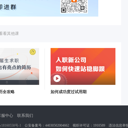
看看其他课
历全攻略
如何成功度过试用期
客服中心
联系我们
18160558号-1
公安备案号：
44030502004662
视听许可证：
1910589
违法信息举报电话