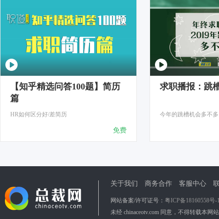
【知乎精选问答100题】简历
求职播报：跳
篇
HR如何区分好/差简历
今年的跳槽机会多不多
免费
关于我们
商务合作
客服中心
网站备案/许可证号：
粤ICP备18160558号-
未经 chinaceotv.com 同意，不