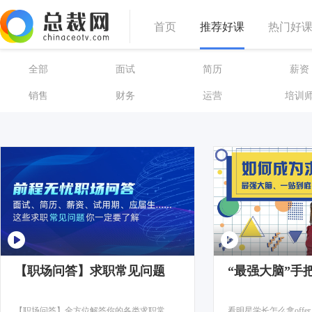
首页
推荐好课
热门好
全部
面试
简历
薪资
销售
财务
运营
培训
【职场问答】求职常见问题
“最强大脑”手
【职场问答】全方位解答你的各类求职常见问题。
看明星学长怎么拿offer