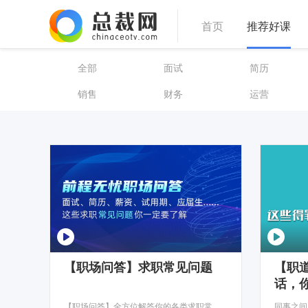
首页
推荐好课
全部
面试
简历
销售
财务
运营
【职场问答】求职常见问题
【职
话，你
【职场问答】全方位解答你的各类求职常见问题。
同事之间