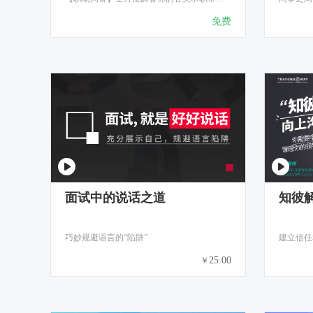
免费
面试中的说话之道
知彼
巧妙规避语言的“陷阱”
建立信任
25.00
￥