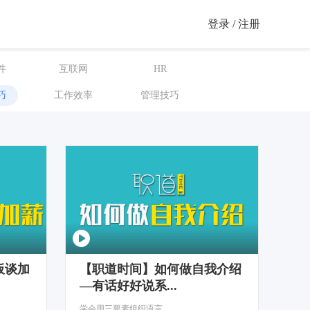
登录 / 注册
件
互联网
HR
巧
工作效率
管理技巧
板谈加
【职道时间】如何做自我介绍
—有话好好说系...
学会用三要素组织语言