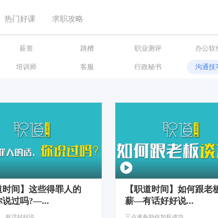
热门好课
求职攻略
薪资
跳槽
职业测评
办公软
培训师
客服
行政秘书
沟通技
道时间】这些得罪人的
【职道时间】如何跟老
说过吗?—...
薪—有话好好说...
，有话好好说
三点准备助你加薪成功